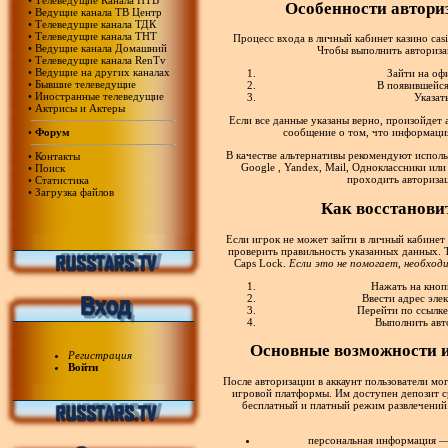
•
Телеведущие Канала НТВ
Особенности автори
•
Ведущие канала ТВ Центр
•
Телеведущие канала ТДК
•
Телеведущие канала ТНТ
Процесс входа в личный кабинет казино cas
•
Ведущие канала Домашний
Чтобы выполнить авториза
•
Телеведущие канала RenTv
•
Ведущие на других каналах
Зайти на оф
•
Бывшие телеведущие
В появившейся
•
Иностранные телеведущие
Указат
•
Актрисы и Актеры
Если все данные указаны верно, произойдет 
•
Форум
сообщение о том, что информация
В качестве альтернативы рекомендуют исполь
•
Контакты
Google , Yandex, Mail, Одноклассники или
•
Поиск
проходить авторизац
•
Статистика
•
Загрузка файлов
Как восстановит
Если игрок не может зайти в личный кабинет
проверить правильность указанных данных. 
Caps Lock.
Если это не помогает, необход
Нажать на кноп
Ввести адрес эле
Перейти по ссылке
Выполнить авт
Основные возможности 
Регистрация
Войти
После авторизации в аккаунт пользователи мо
игровой платформы. Им доступен депозит ср
бесплатный и платный режим развлечений.
персональная информация — 