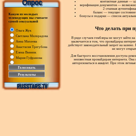
контактные данные — ад
верификация документов — возможнос
2-этапная аутентифик
баланс — текущее состояние 
Какую из молодых
бонусы и подарки — список актуальн
телеведущих вы считаете
самой сексуальной
Что делать при 
Ольга Жук
Светлана Милорадова
В ряде случаев гемблеры не могут зайти н
заключается в том, что провайдеры интерне
Анна Михеева
действует законодательный запрет на казино.
Анастасия Трегубова
не могут открыт
Елена Винник
Для быстрого восстановления доступа реком
Мария Гуфранова
неизвестная провайдерам интернета. Она 
авторизоваться в аккаунт. При этом личны